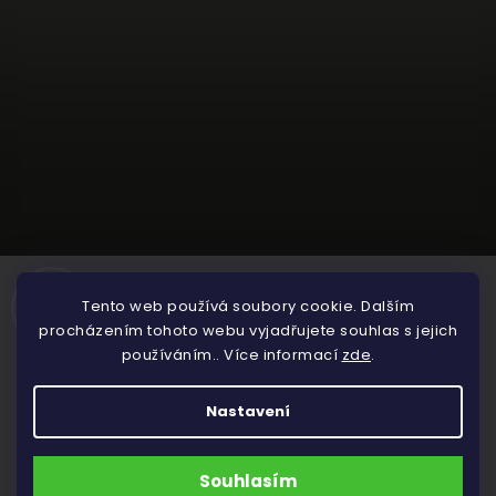
Tento web používá soubory cookie. Dalším
procházením tohoto webu vyjadřujete souhlas s jejich
používáním.. Více informací
zde
.
Sledovat na Instagramu
+
F
I
@
M
Nastavení
4
a
n
d
r
Cestování
Půjčovna vybavení
2
c
s
i
k
0
e
t
v
n
6
b
a
e
i
Souhlasím
Vytvořil Shoptet